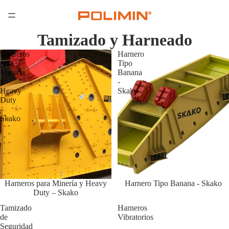
Tamizado y Harneado
Harneros
Harnero
para
Tipo
Minería
Banana
y
-
Heavy
Skako
Duty
–
Skako
Harneros para Minería y Heavy
Harnero Tipo Banana - Skako
Duty – Skako
Tamizado
Harneros
de
Vibratorios
Seguridad