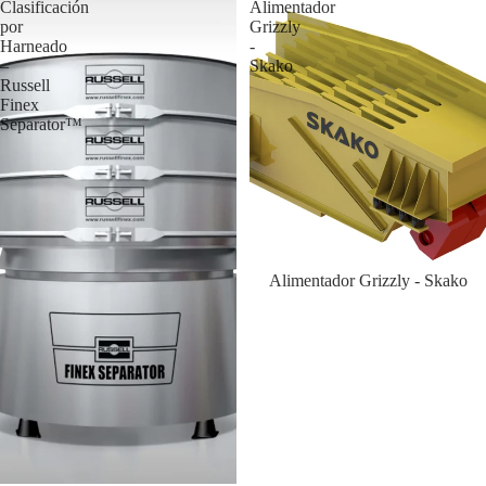
Clasificación
Alimentador
por
Grizzly
Harneado
-
–
Skako
Russell
Finex
Separator™
Alimentador Grizzly - Skako